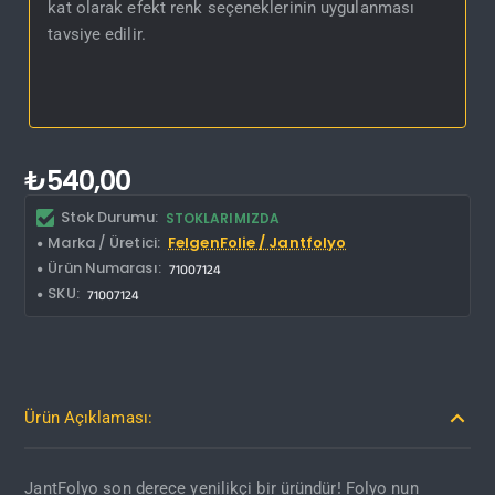
kat olarak efekt renk seçeneklerinin uygulanması
tavsiye edilir.
₺540,00
Stok Durumu:
STOKLARIMIZDA
Marka / Üretici:
FelgenFolie / Jantfolyo
Ürün Numarası:
71007124
SKU:
71007124
Ürün Açıklaması:
JantFolyo son derece yenilikçi bir üründür! Folyo nun