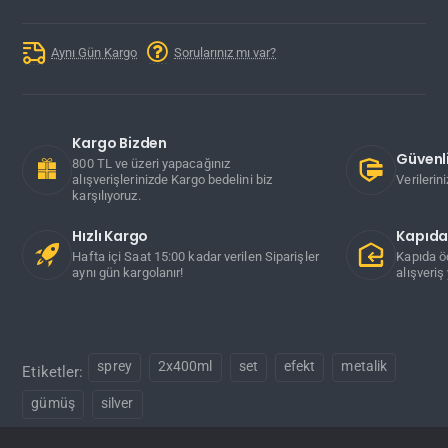
Aynı Gün Kargo
Sorularınız mı var?
Kargo Bizden
Güvenli
800 TL ve üzeri yapacağınız
alışverişlerinizde Kargo bedelini biz
Verilerin
karşılıyoruz.
Hızlı Kargo
Kapıd
Hafta içi Saat 15:00 kadar verilen Siparişler
Kapıda ö
aynı gün kargolanır!
alışveriş 
sprey
2x400ml
set
efekt
metalik
Etiketler:
gümüş
silver