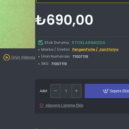
₺690,00
Stok Durumu:
STOKLARIMIZDA
Marka / Üretici:
FelgenFolie / Jantfolyo
Kargo Bedava
Ürün Numarası:
71007119
Ürün Videosu
SKU:
71007119
Adet
Sepete Ekl
Alışveriş Listeme Ekle