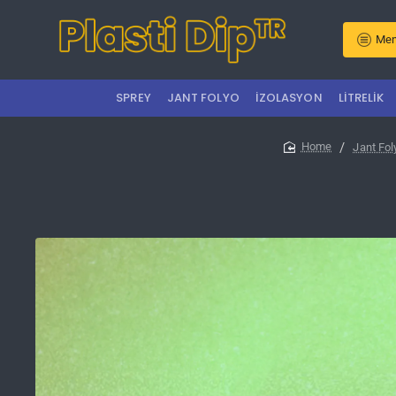
Men
SPREY
JANT FOLYO
İZOLASYON
LITRELIK
Jant Fol
home