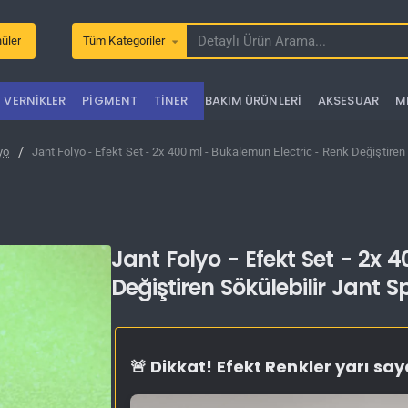
üler
Tüm Kategoriler
Detaylı
Ürün
Arama...
VERNIKLER
PIGMENT
TINER
BAKIM ÜRÜNLERI
AKSESUAR
M
yo
Jant Folyo - Efekt Set - 2x 400 ml - Bukalemun Electric - Renk Değiştiren 
Jant Folyo - Efekt Set - 2x 
Değiştiren Sökülebilir Jant S
🚨 Dikkat! Efekt Renkler yarı sa