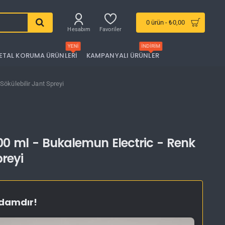
0 ürün - ₺0,00
Hesabım
Favoriler
YENI
İNDIRIM
ETAL KORUMA ÜRÜNLERI
KAMPANYALI ÜRÜNLER
Sökülebilir Jant Spreyi
400 ml - Bukalemun Electric - Renk
preyi
ydamdır!