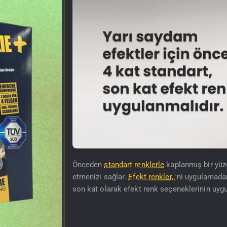
Önceden
standart renklerle
kaplanmış bir yüz
etmenizi sağlar.
Efekt renkler,
'ni uygulamadan
son kat olarak efekt renk seçeneklerinin uygu