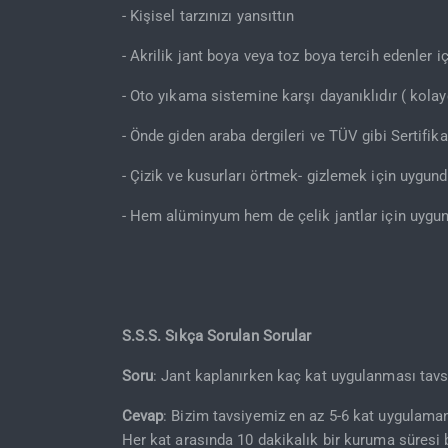
- Kişisel tarzınızı yansıttın
- Akrilik jant boya veya toz boya tercih edenler 
- Oto yıkama sistemine karşı dayanıklıdır ( kolay
- Önde giden araba dergileri ve TÜV gibi Sertifika
- Çizik ve kusurları örtmek- gizlemek için uygund
- Hem alüminyum hem de çelik jantlar için uygun
S.S.S. Sıkça Sorulan Sorular
Soru
: Jant kaplanırken kaç kat uygulanması tavsi
Cevap
: Bizim tavsiyemiz en az 5-6 kat uygulamanı
Her kat arasında 10 dakikalık bir kuruma süresi 