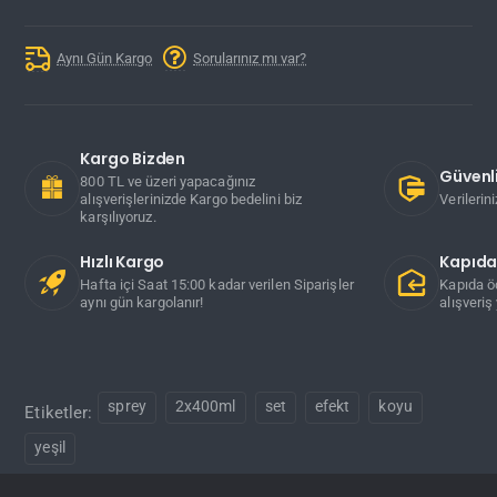
Aynı Gün Kargo
Sorularınız mı var?
Kargo Bizden
Güvenli
800 TL ve üzeri yapacağınız
alışverişlerinizde Kargo bedelini biz
Verilerin
karşılıyoruz.
Hızlı Kargo
Kapıd
Hafta içi Saat 15:00 kadar verilen Siparişler
Kapıda ö
aynı gün kargolanır!
alışveriş 
sprey
2x400ml
set
efekt
koyu
Etiketler:
yeşil