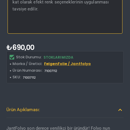
kat olarak efekt renk seçeneklerinin uygulanması
tavsiye edilir.
₺690,00
Stok Durumu:
STOKLARIMIZDA
Marka / Üretici:
FelgenFolie / Jantfolyo
Ürün Numarası:
71007112
SKU:
71007112
Ürün Açıklaması:
JantFolyo son derece yenilikçi bir üründür! Folyo nun