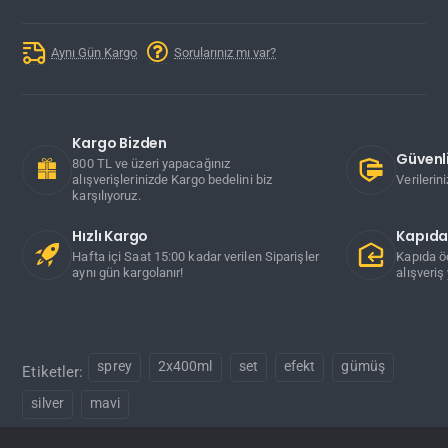
Aynı Gün Kargo
Sorularınız mı var?
Kargo Bizden
Güvenli
800 TL ve üzeri yapacağınız
alışverişlerinizde Kargo bedelini biz
Verilerin
karşılıyoruz.
Hızlı Kargo
Kapıd
Hafta içi Saat 15:00 kadar verilen Siparişler
Kapıda ö
aynı gün kargolanır!
alışveriş 
sprey
2x400ml
set
efekt
gümüş
Etiketler:
silver
mavi