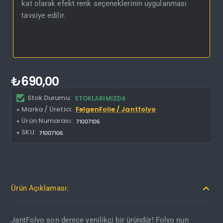
kat olarak efekt renk seçeneklerinin uygulanması
tavsiye edilir.
₺690,00
Stok Durumu:
STOKLARIMIZDA
Marka / Üretici:
FelgenFolie / Jantfolyo
Ürün Numarası:
71007106
SKU:
71007106
Ürün Açıklaması:
JantFolyo son derece yenilikçi bir üründür! Folyo nun