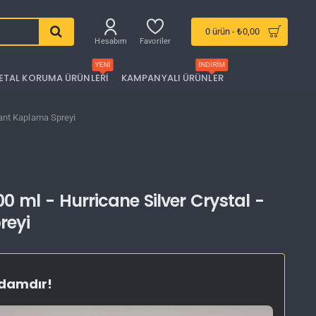
0 ürün - ₺0,00
Hesabım
Favoriler
YENI
İNDIRIM
ETAL KORUMA ÜRÜNLERI
KAMPANYALI ÜRÜNLER
 Jant Kaplama Spreyi
00 ml - Hurricane Silver Crystal -
reyi
ydamdır!