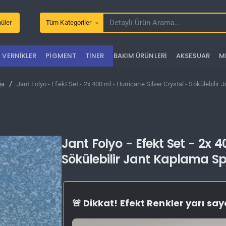
üler
Tüm Kategoriler
Detaylı
Ürün
Arama...
VERNIKLER
PIGMENT
TINER
BAKIM ÜRÜNLERI
AKSESUAR
M
ma
Jant Folyo - Efekt Set - 2x 400 ml - Hurricane Silver Crystal - Sökülebilir
Jant Folyo - Efekt Set - 2x 4
Sökülebilir Jant Kaplama Sp
🚨 Dikkat! Efekt Renkler yarı sa