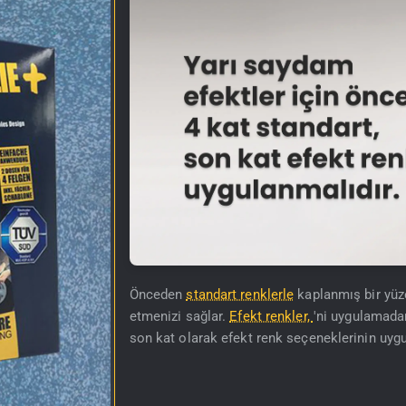
Önceden
standart renklerle
kaplanmış bir yüz
etmenizi sağlar.
Efekt renkler,
'ni uygulamadan
son kat olarak efekt renk seçeneklerinin uygu