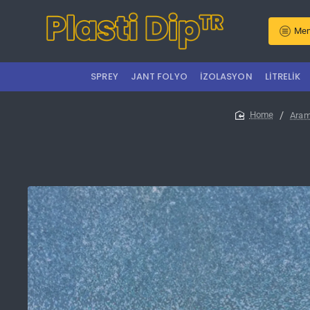
Men
SPREY
JANT FOLYO
İZOLASYON
LITRELIK
Ara
home