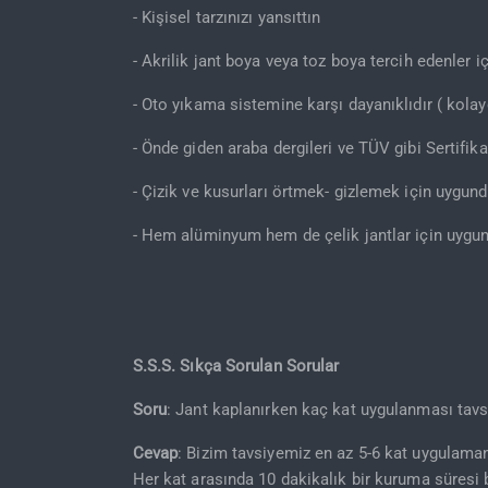
- Kişisel tarzınızı yansıttın
- Akrilik jant boya veya toz boya tercih edenler 
- Oto yıkama sistemine karşı dayanıklıdır ( kolay
- Önde giden araba dergileri ve TÜV gibi Sertifika
- Çizik ve kusurları örtmek- gizlemek için uygund
- Hem alüminyum hem de çelik jantlar için uygun
S.S.S. Sıkça Sorulan Sorular
Soru
: Jant kaplanırken kaç kat uygulanması tavsi
Cevap
: Bizim tavsiyemiz en az 5-6 kat uygulamanı
Her kat arasında 10 dakikalık bir kuruma süresi 