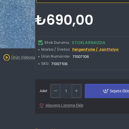
₺690,00
Stok Durumu:
STOKLARIMIZDA
Marka / Üretici:
FelgenFolie / Jantfolyo
Kargo Bedava
Ürün Numarası:
71007106
Ürün Videosu
SKU:
71007106
Adet
Sepete Ekl
Alışveriş Listeme Ekle