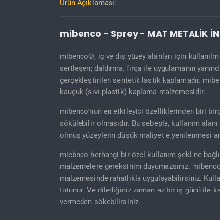
Ürün Açıklaması:
mibenco - Sprey - MAT METALİK İN
mibenco©, iç ve dış yüzey alanları için kullanı
sertleşen; daldırma, fırça ile uygulamanın yanın
gerçekleştirilen sentetik lastik kaplamadır. mibe
kauçuk (sıvı plastik) kaplama malzemesidir.
mibenco'nun en etkileyici özelliklerinden biri b
sökülebilir olmasıdır. Bu sebeple, kullanım ala
olmuş yüzeylerin düşük maliyetle yenilenmesi am
miebnco herhangi bir özel kullanım şekline bağlı 
malzemelere gereksinim duyumazsınız. mibenco©
malzemesinde rahatlıkla uygulayabilirsiniz. Kull
tutunur. Ve dilediğiniz zaman az bir iş gücü ile 
vermeden sökebilirsiniz.