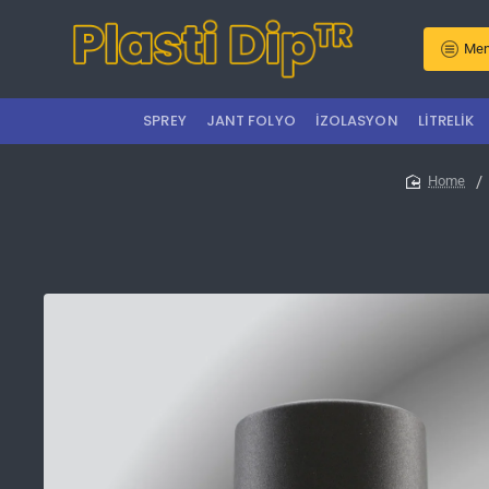
Men
SPREY
JANT FOLYO
İZOLASYON
LITRELIK
home