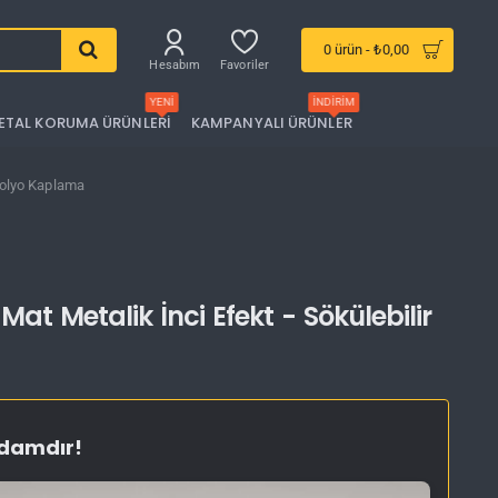
0 ürün - ₺0,00
Hesabım
Favoriler
YENI
İNDIRIM
ETAL KORUMA ÜRÜNLERI
KAMPANYALI ÜRÜNLER
 Folyo Kaplama
at Metalik İnci Efekt - Sökülebilir
ydamdır!