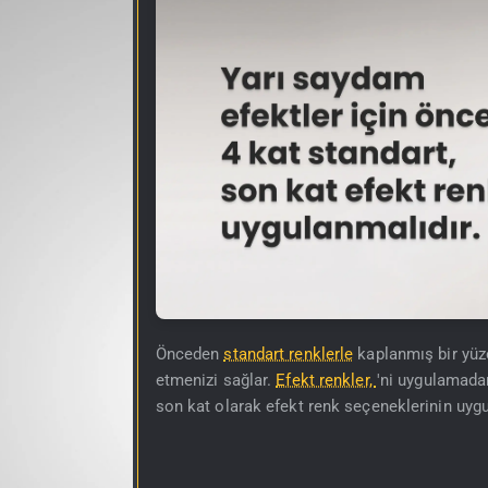
Önceden
standart renklerle
kaplanmış bir yüz
etmenizi sağlar.
Efekt renkler,
'ni uygulamadan
son kat olarak efekt renk seçeneklerinin uygu