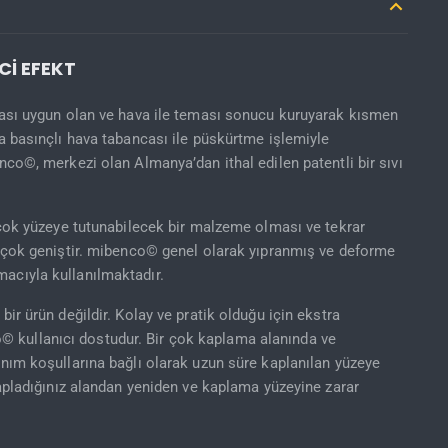
Cİ EFEKT
lması uygun olan ve hava ile teması sonucu kuruyarak kısmen
da basınçlı hava tabancası ile püskürtme işlemiyle
nco©, merkezi olan Almanya’dan ithal edilen patentli bir sıvı
irçok yüzeye tutunabilecek bir malzeme olması ve tekrar
nı çok geniştir. mibenco© genel olarak yıpranmış ve deforme
acıyla kullanılmaktadır.
bir ürün değildir. Kolay ve pratik olduğu için ekstra
 kullanıcı dostudur. Bir çok kaplama alanında ve
anım koşullarına bağlı olarak uzun süre kaplanılan yüzeye
kapladığınız alandan yeniden ve kaplama yüzeyine zarar