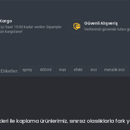
ı Kargo
Güvenli Alışveriş
içi Saat 15:00 kadar verilen Siparişler
Verilerinizi güvende tutan gü
ün kargolanır!
sprey
400ml
mat
efekt
inci
metalik inci
Etiketler:
i ile kaplama ürünlerimiz, sınırsız olasılıklarla fark y