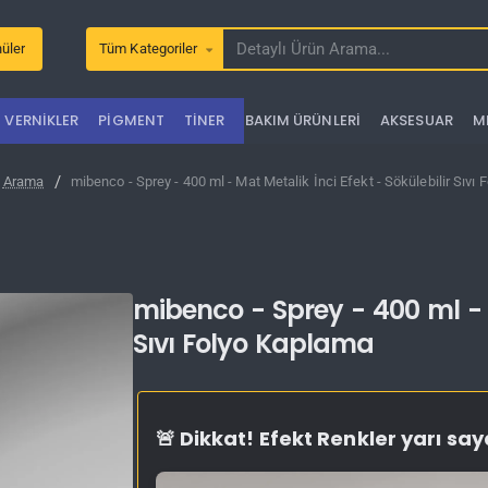
üler
Tüm Kategoriler
Detaylı
Ürün
Arama...
VERNIKLER
PIGMENT
TINER
BAKIM ÜRÜNLERI
AKSESUAR
M
Arama
mibenco - Sprey - 400 ml - Mat Metalik İnci Efekt - Sökülebilir Sıvı
mibenco - Sprey - 400 ml - M
Sıvı Folyo Kaplama
🚨 Dikkat! Efekt Renkler yarı sa