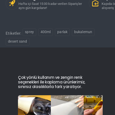
Hafta içi Saat 15:00 kadar verilen Siparişler
Kapıda ö
aynı gün kargolanır!
alışveriş 
sprey
400ml
parlak
bukalemun
Etiketler:
desert sand
Çok yönlü kullanım ve zengin renk
seçenekleri ile kaplama ürünlerimiz,
sınırsız olasılıklarla fark yaratıyor.