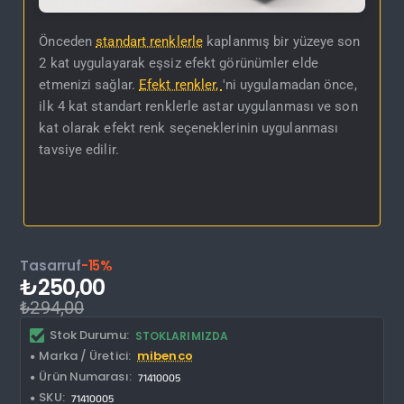
Önceden
standart renklerle
kaplanmış bir yüzeye son
2 kat uygulayarak eşsiz efekt görünümler elde
etmenizi sağlar.
Efekt renkler,
'ni uygulamadan önce,
ilk 4 kat standart renklerle astar uygulanması ve son
kat olarak efekt renk seçeneklerinin uygulanması
tavsiye edilir.
Tasarruf
-15%
₺250,00
₺294,00
Stok Durumu:
STOKLARIMIZDA
Marka / Üretici:
mibenco
Ürün Numarası:
71410005
SKU:
71410005