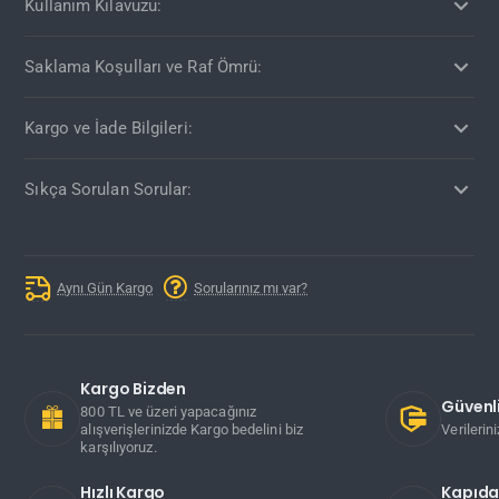
Kullanım Kılavuzu:
Saklama Koşulları ve Raf Ömrü:
Kargo ve İade Bilgileri:
Sıkça Sorulan Sorular:
Aynı Gün Kargo
Sorularınız mı var?
Kargo Bizden
Güvenli
800 TL ve üzeri yapacağınız
alışverişlerinizde Kargo bedelini biz
Verilerin
karşılıyoruz.
Hızlı Kargo
Kapıd