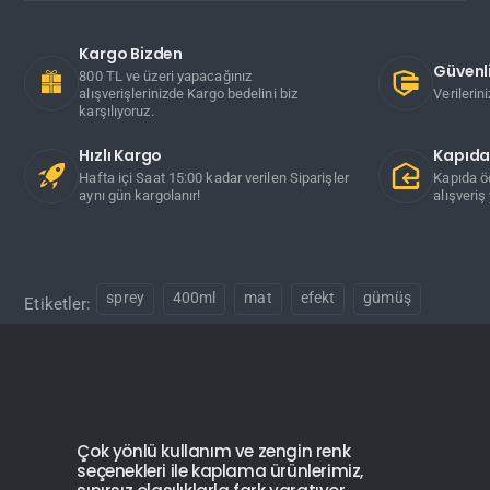
Kargo Bizden
Güvenli
800 TL ve üzeri yapacağınız
alışverişlerinizde Kargo bedelini biz
Verilerin
karşılıyoruz.
Hızlı Kargo
Kapıd
Hafta içi Saat 15:00 kadar verilen Siparişler
Kapıda ö
aynı gün kargolanır!
alışveriş 
sprey
400ml
mat
efekt
gümüş
Etiketler:
Çok yönlü kullanım ve zengin renk
seçenekleri ile kaplama ürünlerimiz,