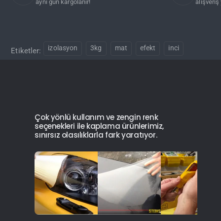
aynı gün kargolanır!
alışveriş 
izolasyon
3kg
mat
efekt
inci
Etiketler:
Çok yönlü kullanım ve zengin renk
seçenekleri ile kaplama ürünlerimiz,
sınırsız olasılıklarla fark yaratıyor.