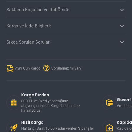
Saklama Koşulları ve Raf Ömrü:
Kargo ve İade Bilgileri:
Sıkça Sorulan Sorular:
Aynı Gün Kargo
Sorularınız mı var?
Kargo Bizden
Güvenli
800 TL ve üzeri yapacağınız
alışverişlerinizde Kargo bedelini biz
Verilerin
karşılıyoruz.
Hızlı Kargo
Kapıd
Hafta içi Saat 15:00 kadar verilen Siparişler
Kapıda ö