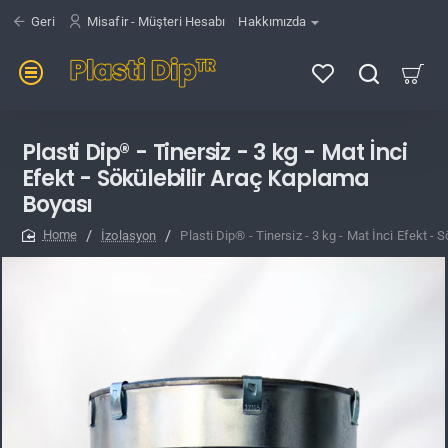
Geri
Misafir - Müşteri Hesabı
Hakkımızda
Plasti Dip® - Tinersiz - 3 kg - Mat İnci
Efekt - Sökülebilir Araç Kaplama
Boyası
İzolasyon
Plasti Dip® - Tinersiz - 3 kg - Mat İnci Efekt -
home