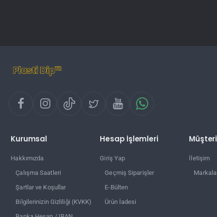
Kurumsal
Hesap İşlemleri
Müşteri
Hakkımızda
Giriş Yap
İletişim
Çalışma Saatleri
Geçmiş Siparişler
Markala
Şartlar ve Koşullar
E-Bülten
Bilgilerinizin Gizliliği (KVKK)
Ürün İadesi
Banka Hesap / IBAN